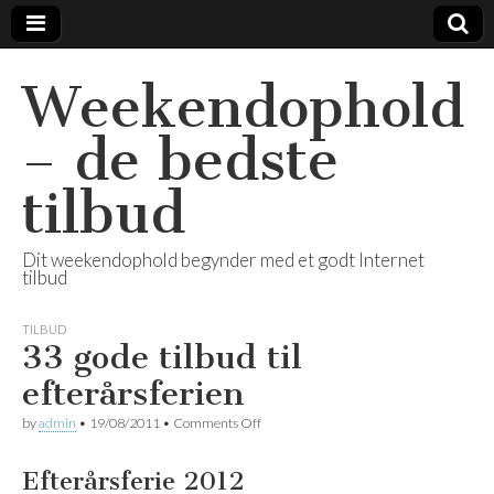
Weekendophold
– de bedste
tilbud
Dit weekendophold begynder med et godt Internet
tilbud
TILBUD
33 gode tilbud til
efterårsferien
by
admin
•
19/08/2011
•
Comments Off
on 33 gode tilbud til efterårsferien
Efterårsferie 2012