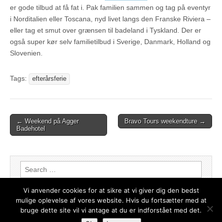
er gode tilbud at få fat i. Pak familien sammen og tag på eventyr
i Norditalien eller Toscana, nyd livet langs den Franske Riviera –
eller tag et smut over grænsen til badeland i Tyskland. Der er
også super kør selv familietilbud i Sverige, Danmark, Holland og
Slovenien.
Tags:
efterårsferie
← Weekend på Agger
Bravo Tours weekendture →
Post navigation
Badehotel
Search for:
Vi anvender cookies for at sikre at vi giver dig den bedst
mulige oplevelse af vores website. Hvis du fortsætter med at
bruge dette site vil vi antage at du er indforstået med det.
Copyright © 2026
Weekendophold – de bedste tilbud
. All Rights Reserved.