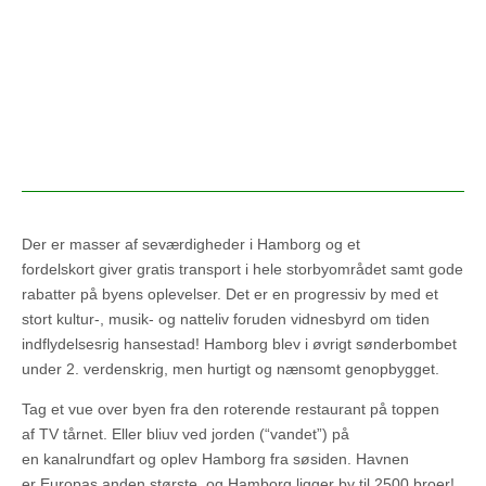
Der er masser af seværdigheder i Hamborg og et
fordelskort giver gratis transport i hele storbyområdet samt gode
rabatter på byens oplevelser. Det er en progressiv by med et
stort kultur-, musik- og natteliv foruden vidnesbyrd om tiden
indflydelsesrig hansestad! Hamborg blev i øvrigt sønderbombet
under 2. verdenskrig, men hurtigt og nænsomt genopbygget.
Tag et vue over byen fra den roterende restaurant på toppen
af TV tårnet. Eller bliuv ved jorden (“vandet”) på
en kanalrundfart og oplev Hamborg fra søsiden. Havnen
er Europas anden største, og Hamborg ligger by til 2500 broer!