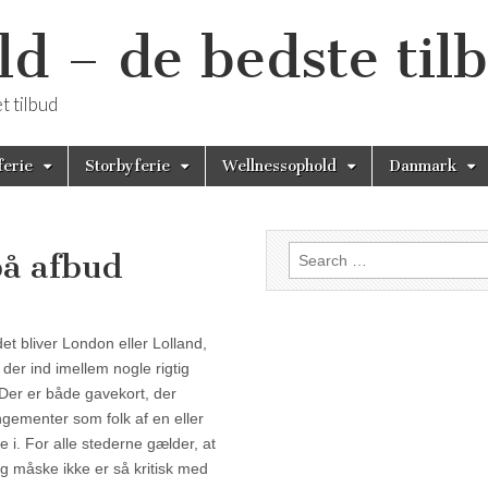
 – de bedste til
 tilbud
ferie
Storbyferie
Wellnessophold
Danmark
Search for:
på afbud
på afbud
et bliver London eller Lolland,
 der ind imellem nogle rigtig
 Der er både gavekort, der
rangementer som folk af en eller
 i. For alle stederne gælder, at
og måske ikke er så kritisk med