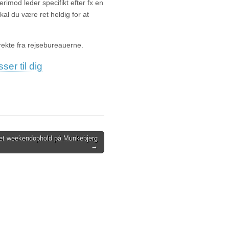
rimod leder specifikt efter fx en
al du være ret heldig for at
irekte fra rejsebureauerne.
er til dig
t weekendophold på Munkebjerg
→