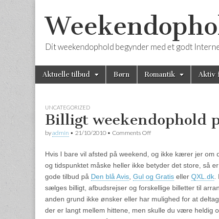
Weekendophold
Dit weekendophold begynder med et godt Internet
Skip to content
Aktuelle tilbud
Børn
Romantik
Aktiv 
Main menu
UNCATEGORIZED
Billigt weekendophold 
by
admin
•
21/10/2010
•
Comments Off
on Billigt weekendophold 
Hvis I bare vil afsted på weekend, og ikke kærer jer om d
og tidspunktet måske heller ikke betyder det store, så er
gode tilbud på
Den blå Avis
,
Gul og Gratis
eller
QXL.dk
.
sælges billigt, afbudsrejser og forskellige billetter til ar
anden grund ikke ønsker eller har mulighed for at deltage
der er langt mellem hittene, men skulle du være heldig 