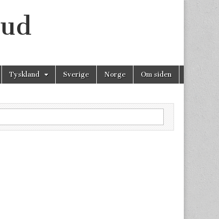
bud
Tyskland
Sverige
Norge
Om siden