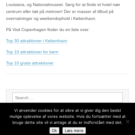
Louisiana, og Nationalmuseet. Sørg for at finde et hotel nær
centrum eller tæt på metroen! Der er masser af tilbud på
overnatninger og weekendophold i København.
På Visit Copenhagen finder du en liste over:
Top 30 attraktioner i København
Top 10 attraktioner for børn
Top 10 gratis attraktioner
Search for:
Vi anvender cookies for at sikre at vi giver dig den bedst
mulige oplevelse af vores website. Hvis du fortsætter med at
bruge dette site vil vi antage at du er indforstået med det.
Copyright © 2026
Weekendophold – de bedste tilbud
. All Rights Reserved.
Ok
Læs mere
The Magazine Basic Theme by
bavotasan.com
.