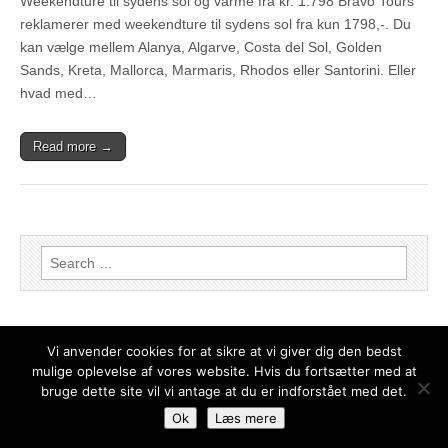
Weekendture til sydens sol og varme fra kr. 1.798 Bravo Tours
reklamerer med weekendture til sydens sol fra kun 1798,-. Du
kan vælge mellem Alanya, Algarve, Costa del Sol, Golden
Sands, Kreta, Mallorca, Marmaris, Rhodos eller Santorini. Eller
hvad med…
Read more →
Search for:
Vi anvender cookies for at sikre at vi giver dig den bedst
mulige oplevelse af vores website. Hvis du fortsætter med at
bruge dette site vil vi antage at du er indforstået med det.
Copyright © 2026
Weekendophold – de bedste tilbud
. All Rights Reserved.
Ok
Læs mere
The Magazine Basic Theme by
bavotasan.com
.