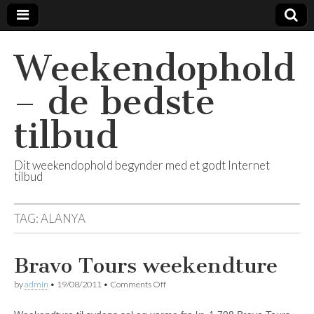
Weekendophold
– de bedste
tilbud
Dit weekendophold begynder med et godt Internet
tilbud
TAG:
ALANYA
Bravo Tours weekendture
by
admin
•
19/08/2011
•
Comments Off
on Bravo Tours weekendture