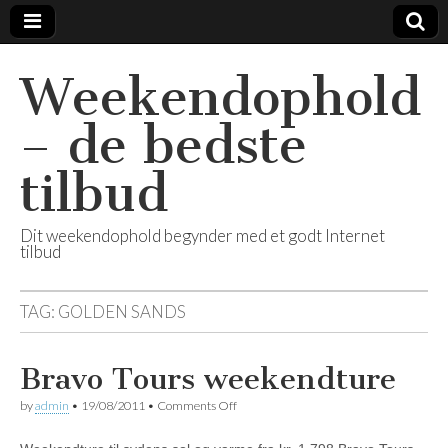
Weekendophold
– de bedste
tilbud
Dit weekendophold begynder med et godt Internet
tilbud
TAG:
GOLDEN SANDS
Bravo Tours weekendture
by
admin
•
19/08/2011
•
Comments Off
on Bravo Tours weekendture