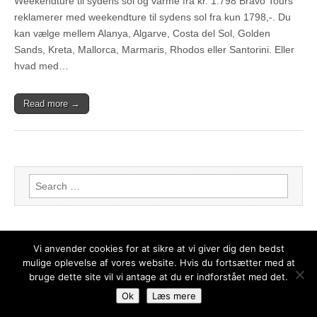
Weekendture til sydens sol og varme fra kr. 1.798 Bravo Tours
reklamerer med weekendture til sydens sol fra kun 1798,-. Du
kan vælge mellem Alanya, Algarve, Costa del Sol, Golden
Sands, Kreta, Mallorca, Marmaris, Rhodos eller Santorini. Eller
hvad med…
Read more →
Search for:
Vi anvender cookies for at sikre at vi giver dig den bedst
mulige oplevelse af vores website. Hvis du fortsætter med at
bruge dette site vil vi antage at du er indforstået med det.
Copyright © 2026
Weekendophold – de bedste tilbud
. All Rights Reserved.
Ok
Læs mere
The Magazine Basic Theme by
bavotasan.com
.