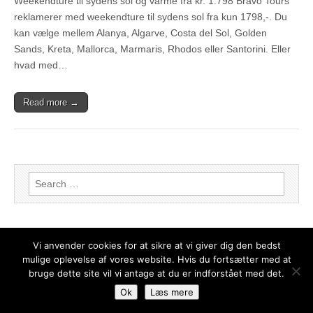
Weekendture til sydens sol og varme fra kr. 1.798 Bravo Tours
reklamerer med weekendture til sydens sol fra kun 1798,-. Du
kan vælge mellem Alanya, Algarve, Costa del Sol, Golden
Sands, Kreta, Mallorca, Marmaris, Rhodos eller Santorini. Eller
hvad med…
Read more →
Search for:
Vi anvender cookies for at sikre at vi giver dig den bedst
mulige oplevelse af vores website. Hvis du fortsætter med at
bruge dette site vil vi antage at du er indforstået med det.
Copyright © 2026
Weekendophold – de bedste tilbud
. All Rights Reserved.
Ok
Læs mere
The Magazine Basic Theme by
bavotasan.com
.