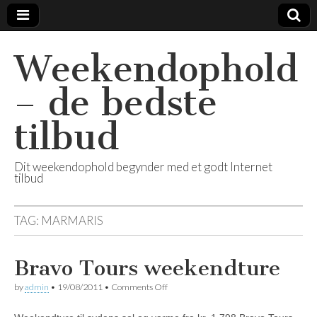
Weekendophold
– de bedste
tilbud
Dit weekendophold begynder med et godt Internet
tilbud
TAG:
MARMARIS
Bravo Tours weekendture
by
admin
•
19/08/2011
•
Comments Off
on Bravo Tours weekendture