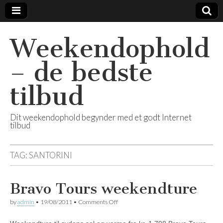
Weekendophold
– de bedste
tilbud
Dit weekendophold begynder med et godt Internet
tilbud
TAG:
SANTORINI
Bravo Tours weekendture
by
admin
•
19/08/2011
•
Comments Off
on Bravo Tours weekendture