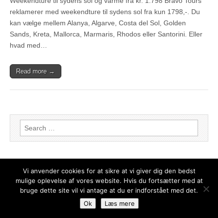
Weekendture til sydens sol og varme fra kr. 1.798 Bravo Tours
reklamerer med weekendture til sydens sol fra kun 1798,-. Du
kan vælge mellem Alanya, Algarve, Costa del Sol, Golden
Sands, Kreta, Mallorca, Marmaris, Rhodos eller Santorini. Eller
hvad med…
Read more →
Search for:
Vi anvender cookies for at sikre at vi giver dig den bedst
mulige oplevelse af vores website. Hvis du fortsætter med at
bruge dette site vil vi antage at du er indforstået med det.
Copyright © 2026
Weekendophold – de bedste tilbud
. All Rights Reserved.
Ok
Læs mere
The Magazine Basic Theme by
bavotasan.com
.