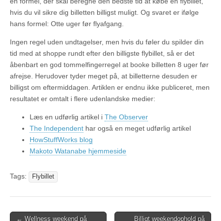
en formel, der skal beregne den bedste tid at købe en flybillet,
hvis du vil sikre dig billetten billigst muligt. Og svaret er ifølge
hans formel: Otte uger før flyafgang.
Ingen regel uden undtagelser, men hvis du føler du spilder din
tid med at shoppe rundt efter den billigste flybillet, så er det
åbenbart en god tommelfingerregel at booke billetten 8 uger før
afrejse. Herudover tyder meget på, at billetterne desuden er
billigst om eftermiddagen. Artiklen er endnu ikke publiceret, men
resultatet er omtalt i flere udenlandske medier:
Læs en udførlig artikel i
The Observer
The Independent
har også en meget udførlig artikel
HowStuffWorks blog
Makoto Watanabe hjemmeside
Tags:
Flybillet
← Wellness weekend på
Billigt weekendophold på