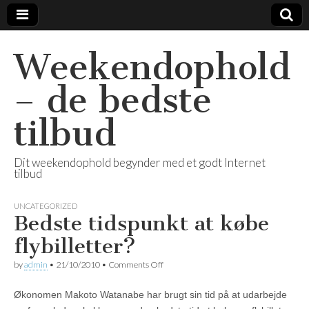
Weekendophold
– de bedste
tilbud
Dit weekendophold begynder med et godt Internet
tilbud
UNCATEGORIZED
Bedste tidspunkt at købe
flybilletter?
by
admin
•
21/10/2010
•
Comments Off
on Bedste tidspunkt at købe flybilletter?
Økonomen Makoto Watanabe har brugt sin tid på at udarbejde