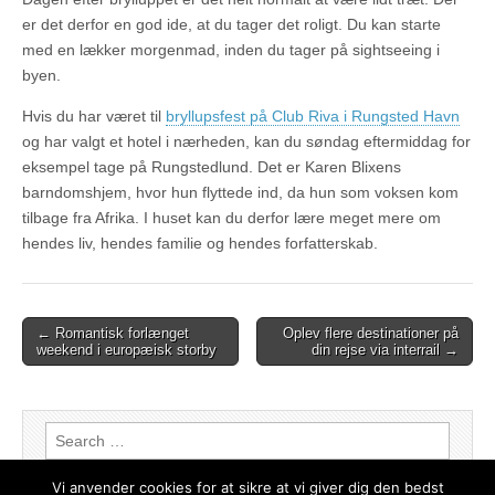
er det derfor en god ide, at du tager det roligt. Du kan starte
med en lækker morgenmad, inden du tager på sightseeing i
byen.
Hvis du har været til
bryllupsfest på Club Riva i Rungsted Havn
og har valgt et hotel i nærheden, kan du søndag eftermiddag for
eksempel tage på Rungstedlund. Det er Karen Blixens
barndomshjem, hvor hun flyttede ind, da hun som voksen kom
tilbage fra Afrika. I huset kan du derfor lære meget mere om
hendes liv, hendes familie og hendes forfatterskab.
← Romantisk forlænget
Oplev flere destinationer på
Post navigation
weekend i europæisk storby
din rejse via interrail →
Search for:
Vi anvender cookies for at sikre at vi giver dig den bedst