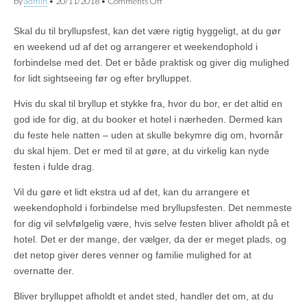
by
admin
•
20/11/2018
•
Comments Off
on Det perfekte weekendophold i
forbindelse med bryllupsfesten
Skal du til bryllupsfest, kan det være rigtig hyggeligt, at du gør
en weekend ud af det og arrangerer et weekendophold i
forbindelse med det. Det er både praktisk og giver dig mulighed
for lidt sightseeing før og efter brylluppet.
Hvis du skal til bryllup et stykke fra, hvor du bor, er det altid en
god ide for dig, at du booker et hotel i nærheden. Dermed kan
du feste hele natten – uden at skulle bekymre dig om, hvornår
du skal hjem. Det er med til at gøre, at du virkelig kan nyde
festen i fulde drag.
Vil du gøre et lidt ekstra ud af det, kan du arrangere et
weekendophold i forbindelse med bryllupsfesten. Det nemmeste
for dig vil selvfølgelig være, hvis selve festen bliver afholdt på et
hotel. Det er der mange, der vælger, da der er meget plads, og
det netop giver deres venner og familie mulighed for at
overnatte der.
Bliver brylluppet afholdt et andet sted, handler det om, at du