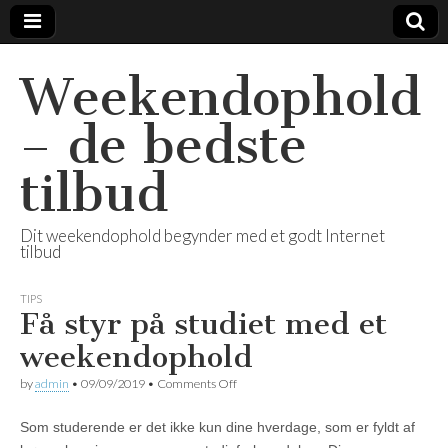
Weekendophold
– de bedste
tilbud
Dit weekendophold begynder med et godt Internet
tilbud
TIPS
Få styr på studiet med et
weekendophold
by
admin
•
09/09/2019
•
Comments Off
on Få styr på studiet med et
weekendophold
Som studerende er det ikke kun dine hverdage, som er fyldt af