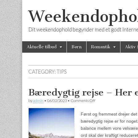
Weekendophold
Dit weekendophold begynder med et godt Internet
Skip to content
Aktuelle tilbud
Børn
Romantik
Aktiv 
Main menu
CATEGORY:
TIPS
Bæredygtig rejse – Her 
by
admin
•
06/02/2023
•
Comments Off
on Bæredygtig rejse – Her 
Først og fremmest drejer det s
bæredygtig rejse er for noget
balance mellem vore velvære
ord skal der kraftigt reducere