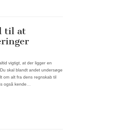
til at
eringer
til at fokusere på gode investeringer
tid vigtigt, at der ligger en
 Du skal blandt andet undersøge
t om alt fra dens regnskab til
gvis også kende…