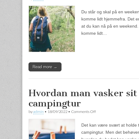
Du står og skal på en weekendt
komme lidt hjemmefra. Det er s
at du kan nå på en weekend. 
komme lidt…
Read more →
Hvordan man vasker sit 
campingtur
by
admin
•
18/09/2022
•
Comments Off
on Hvordan man vasker sit
Det kan være svært at holde t
campingtur. Men det behøver 