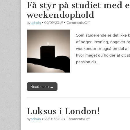
Få styr på studiet med e
weekendophold
by
admin
•
09/09/2019
•
Comments Off
on Få styr på studiet med
Som studerende er det ikke k
af bøger, læsning, opgaver o
weekender er også en del af 
hvor meget du holder af dit s
passion du…
Read more →
Luksus i London!
by
admin
•
29/01/2013
•
Comments Off
on Luksus i London!