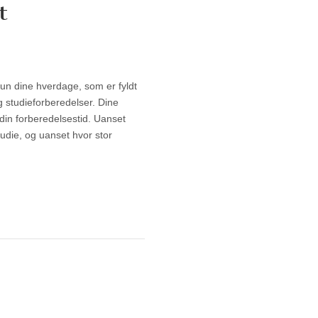
t
 et weekendophold
un dine hverdage, som er fyldt
g studieforberedelser. Dine
din forberedelsestid. Uanset
tudie, og uanset hvor stor