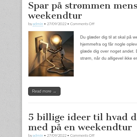
Spar på strømmen mens
weekendtur
by
admin
•
27/09/2022
•
Comments Off
on Spar på strømmen mens
Du glæder dig til at skal på
hjemmefra og får nogle oplev
glæde dig over noget andet. 
strøm, når du alligevel ikke
Read more →
5 billige ideer til hvad
med på en weekendtur
by
admin
•
27/09/2022
•
Comments Off
on 5 billige ideer til hva