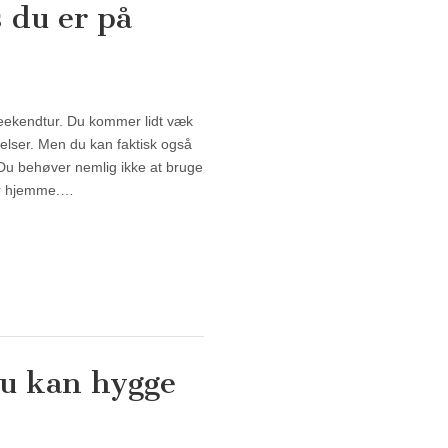
 du er på
 du er på weekendtur
 weekendtur. Du kommer lidt væk
elser. Men du kan faktisk også
Du behøver nemlig ikke at bruge
 er hjemme.…
 du kan hygge
d du kan hygge med på en weekendtur