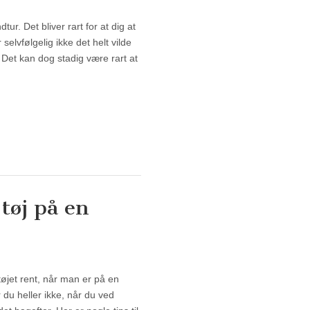
ur. Det bliver rart for at dig at
elvfølgelig ikke det helt vilde
Det kan dog stadig være rart at
tøj på en
 tøj på en campingtur
øjet rent, når man er på en
du heller ikke, når du ved