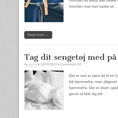
hvordan du bedst kan vaske det
hvordan man kan vaske sit…
Read more →
Tag dit sengetøj med p
by
admin
•
18/09/2022
•
Comments Off
on Tag dit sengetøj med p
Det er ved at være tid til en 
lidt hjemmefra, men alligeve
hjemmefra. Det er skam også h
gerne vil føle dig lidt…