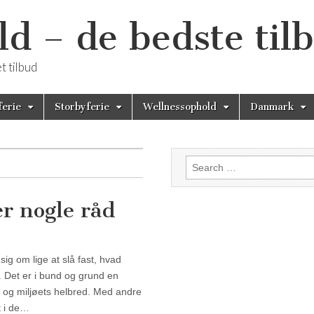
 – de bedste til
 tilbud
ferie
Storbyferie
Wellnessophold
Danmark
Search for:
er nogle råd
er nogle råd
ig om lige at slå fast, hvad
. Det er i bund og grund en
 og miljøets helbred. Med andre
t i de…