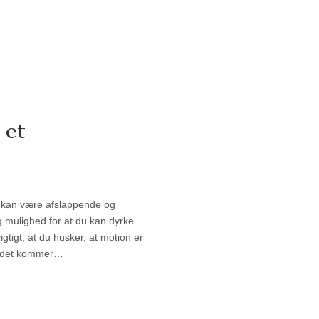
 et
 et weekendophold
 kan være afslappende og
g mulighed for at du kan dyrke
gtigt, at du husker, at motion er
år det kommer…