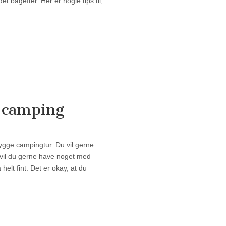
 bagefter. Her er nogle tips til,
å camping
å camping
hygge campingtur. Du vil gerne
l vil du gerne have noget med
elt fint. Det er okay, at du