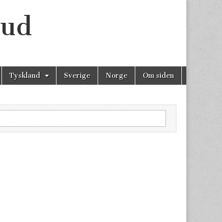
bud
Tyskland
Sverige
Norge
Om siden