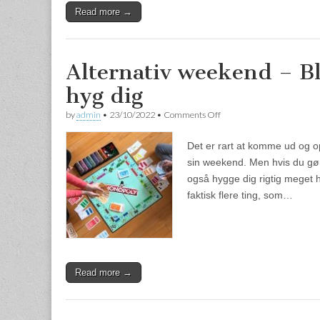
Read more →
Alternativ weekend – B
hyg dig
by
admin
•
23/10/2022
•
Comments Off
on Alternativ weekend – B
Det er rart at komme ud og o
sin weekend. Men hvis du gør 
også hygge dig rigtig meget 
faktisk flere ting, som…
Read more →