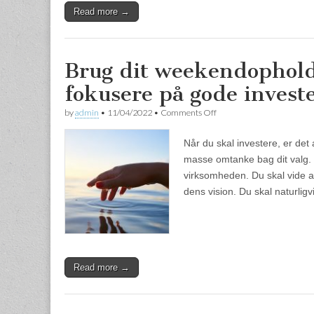
Read more →
Brug dit weekendophold 
fokusere på gode invest
by
admin
•
11/04/2022
•
Comments Off
on Brug dit weekendophold 
Når du skal investere, er det al
masse omtanke bag dit valg.
virksomheden. Du skal vide al
dens vision. Du skal naturli
Read more →