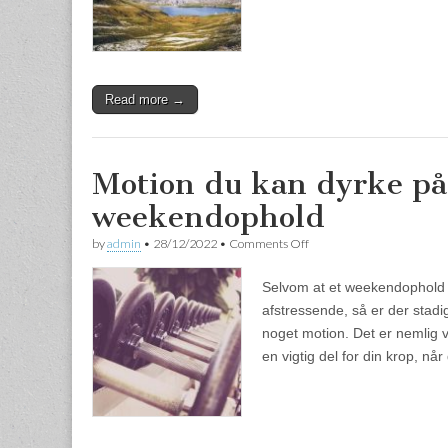
Read more →
Motion du kan dyrke på
weekendophold
by
admin
•
28/12/2022
•
Comments Off
on Motion du kan dyrke på
Selvom at et weekendophold
afstressende, så er der stadi
noget motion. Det er nemlig vi
en vigtig del for din krop, n