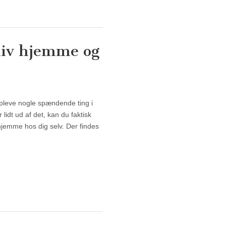
liv hjemme og
liv hjemme og hyg dig
pleve nogle spændende ting i
lidt ud af det, kan du faktisk
hjemme hos dig selv. Der findes