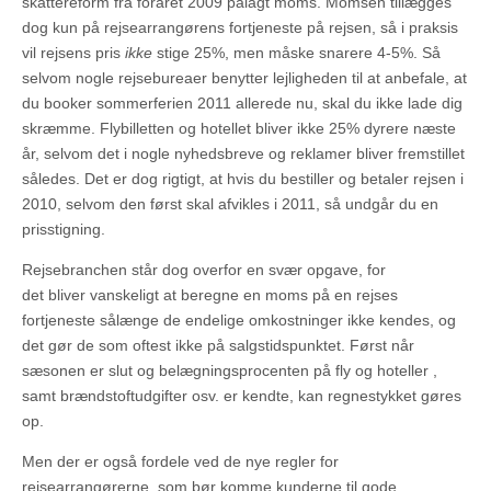
skattereform fra foråret 2009 pålagt moms. Momsen tillægges
dog kun på rejsearrangørens fortjeneste på rejsen, så i praksis
vil rejsens pris
ikke
stige 25%, men måske snarere 4-5%. Så
selvom nogle rejsebureaer benytter lejligheden til at anbefale, at
du booker sommerferien 2011 allerede nu, skal du ikke lade dig
skræmme. Flybilletten og hotellet bliver ikke 25% dyrere næste
år, selvom det i nogle nyhedsbreve og reklamer bliver fremstillet
således. Det er dog rigtigt, at hvis du bestiller og betaler rejsen i
2010, selvom den først skal afvikles i 2011, så undgår du en
prisstigning.
Rejsebranchen står dog overfor en svær opgave, for
det bliver vanskeligt at beregne en moms på en rejses
fortjeneste sålænge de endelige omkostninger ikke kendes, og
det gør de som oftest ikke på salgstidspunktet. Først når
sæsonen er slut og belægningsprocenten på fly og hoteller ,
samt brændstoftudgifter osv. er kendte, kan regnestykket gøres
op.
Men der er også fordele ved de nye regler for
rejsearrangørerne, som bør komme kunderne til gode.