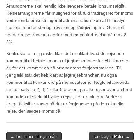
Arrangørerne skal nemlig ikke længere betale lønsumsafgift.
Rejsearrangørerne får mulighed for få fuld fradragsret for moms
vedrørende omkostninger til administration, køb af IT-udstyr,
husleje, markedsføring, revision og rådgivning mv. Generelt
regner rejsebranchen derfor med en prisforhøjelse på max 2-
3%.
Konklusionen er ganske klar: det er uklart hvad de rejsende
kommer til at betale i moms af jagtrejser indenfor EU til næste
år, for det kommer an på arrangørens fortjenstmargen. Til
gengæld står det helt klart at jagtrejsebranchen nu også
kommer til at konkurrere på momssatserne. Nogle vil anvende
en fast sats på 2, 3, 4 eller 5 procent på alle rejser over en bred
kam uden at skele til hvilken rejse, der er tale om. Andre vil
bruge fleksible satser så det er fortjenesten på den aktuelle
rejse, der lægges moms på.
← Inspiration til rejsemål?
Tandlæge i Polen →