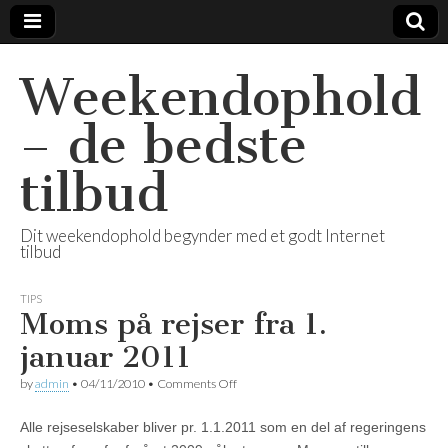
Weekendophold
– de bedste
tilbud
Dit weekendophold begynder med et godt Internet
tilbud
TIPS
Moms på rejser fra 1.
januar 2011
by
admin
•
04/11/2010
•
Comments Off
on Moms på rejser fra 1. januar 2011
Alle rejseselskaber bliver pr. 1.1.2011 som en del af regeringens