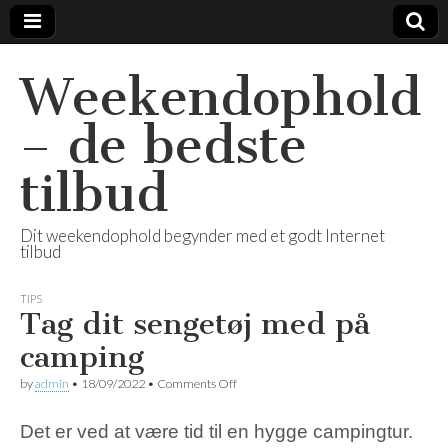
Weekendophold
– de bedste
tilbud
Dit weekendophold begynder med et godt Internet
tilbud
TIPS
Tag dit sengetøj med på
camping
by
admin
•
18/09/2022
•
Comments Off
on Tag dit sengetøj med på camping
Det er ved at være tid til en hygge campingtur.