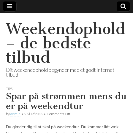
Weekendophold
– de bedste
tilbud
Dit weekendophold begynder med et godt Internet
tilbud
TIPS
Spar på strømmen mens du
er på weekendtur
by
admin
•
27/09/2022
•
Comments Off
on Spar på strømmen mens du er på
weekendtur
Du glæder dig til at skal på weekendtur. Du kommer lidt væk