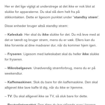
Her er det lige vigtigt at understrege at det ikke er nok blot at
slukke for apparaterne. Du skal slå dem helt fra på
stikkontakten. Dette er ligesom punktet under “
standby strøm
“.
Disse enheder bruger altså standby strøm:
–
Køleskab
: Her skal du
ikke
slukke for det. Du må leve med at
det er tændt og bruger strøm, mens du er væk. Ellers kan du
ikke forvente at dine madvarer dur, når du kommer hjem igen.
–
Fryseren
: Ligesom med køleskabet skal du heller
ikke
slukke
for fryseren.
–
Mikrobølgeovn
: Unødvendig strømforbrug, mens du er på
weekendtur.
–
Kaffemaskinen
: Sluk du bare for din kaffemaskine. Den skal
alligevel ikke lave kaffe til dig, når du ikke er hjemme.
–
TV
: Du skal alligevel ikke se TV, så sluk bare for dette.
–
Router/internettet
: Den dims du har stående over i krogen.