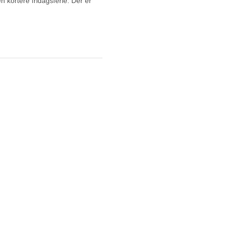
n kortere fridagsferie. Der er