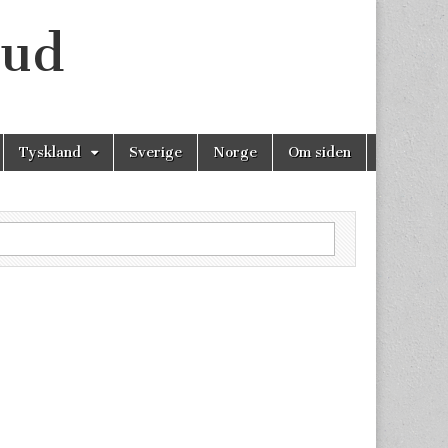
bud
Tyskland
Sverige
Norge
Om siden