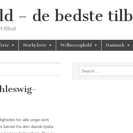
 – de bedste til
 tilbud
ferie
Storbyferie
Wellnessophold
Danmark
Search for:
chleswig-
chleswig-Holstein
ligheder for alle unge som
s kørsel fra den dansk-tyske