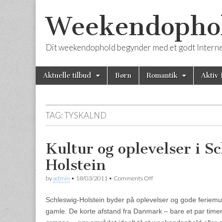
Weekendophold
Dit weekendophold begynder med et godt Internet
Skip to content
Aktuelle tilbud
Børn
Romantik
Aktiv 
Main menu
TAG:
TYSKALND
Kultur og oplevelser i S
Holstein
by
admin
•
18/03/2011
•
Comments Off
on Kultur og oplevelser i S
Schleswig-Holstein byder på oplevelser og gode feriemu
gamle. De korte afstand fra Danmark – bare et par timer