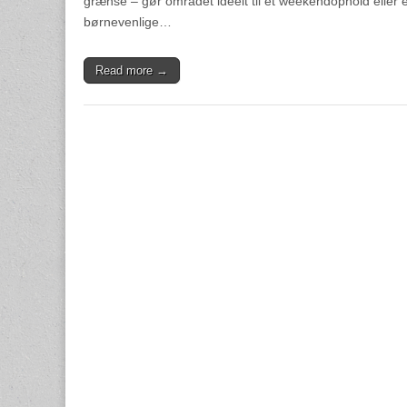
grænse – gør området ideelt til et weekendophold eller e
børnevenlige…
Read more →