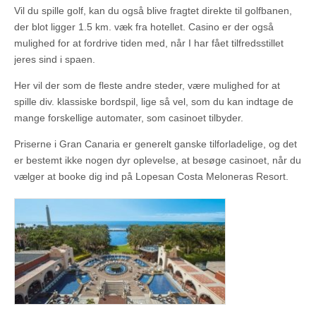
Vil du spille golf, kan du også blive fragtet direkte til golfbanen,
der blot ligger 1.5 km. væk fra hotellet. Casino er der også
mulighed for at fordrive tiden med, når I har fået tilfredsstillet
jeres sind i spaen.
Her vil der som de fleste andre steder, være mulighed for at
spille div. klassiske bordspil, lige så vel, som du kan indtage de
mange forskellige automater, som casinoet tilbyder.
Priserne i Gran Canaria er generelt ganske tilforladelige, og det
er bestemt ikke nogen dyr oplevelse, at besøge casinoet, når du
vælger at booke dig ind på Lopesan Costa Meloneras Resort.