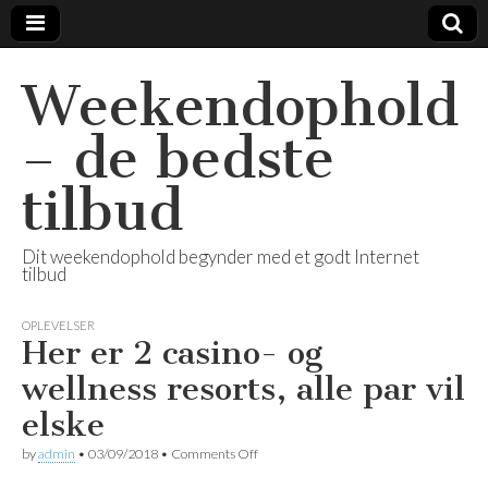
Weekendophold
– de bedste
tilbud
Dit weekendophold begynder med et godt Internet
tilbud
OPLEVELSER
Her er 2 casino- og
wellness resorts, alle par vil
elske
by
admin
•
03/09/2018
•
Comments Off
on Her er 2 casino- og wellness resorts,
alle par vil elske