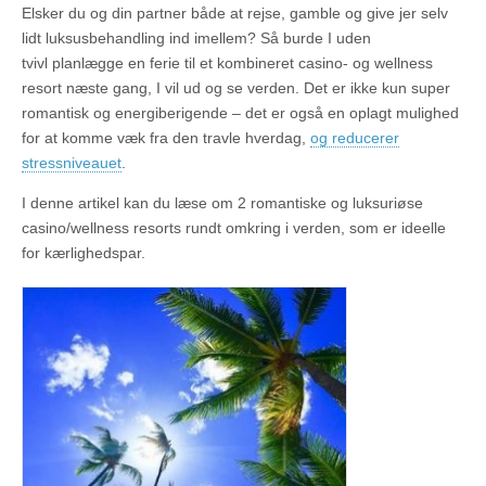
Elsker du og din partner både at rejse, gamble og give jer selv
lidt luksusbehandling ind imellem? Så burde I uden
tvivl planlægge en ferie til et kombineret casino- og wellness
resort næste gang, I vil ud og se verden. Det er ikke kun super
romantisk og energiberigende – det er også en oplagt mulighed
for at komme væk fra den travle hverdag,
og reducerer
stressniveauet
.
I denne artikel kan du læse om 2 romantiske og luksuriøse
casino/wellness resorts rundt omkring i verden, som er ideelle
for kærlighedspar.