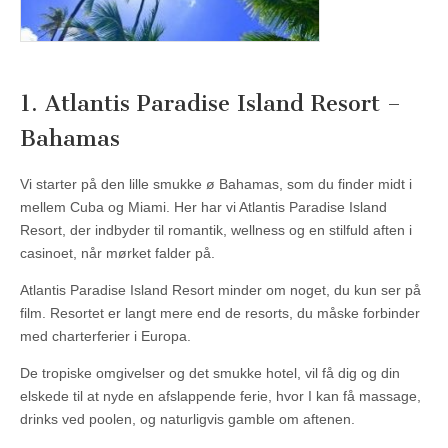
1. Atlantis Paradise Island Resort –
Bahamas
Vi starter på den lille smukke ø Bahamas, som du finder midt i
mellem Cuba og Miami. Her har vi Atlantis Paradise Island
Resort, der indbyder til romantik, wellness og en stilfuld aften i
casinoet, når mørket falder på.
Atlantis Paradise Island Resort minder om noget, du kun ser på
film. Resortet er langt mere end de resorts, du måske forbinder
med charterferier i Europa.
De tropiske omgivelser og det smukke hotel, vil få dig og din
elskede til at nyde en afslappende ferie, hvor I kan få massage,
drinks ved poolen, og naturligvis gamble om aftenen.